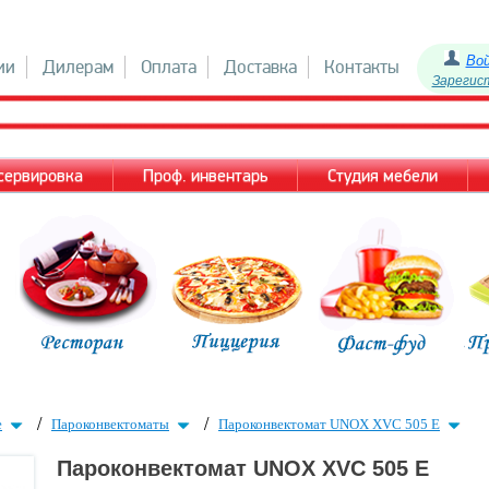
Во
ии
Дилерам
Оплата
Доставка
Контакты
Зарегис
 сервировка
Проф. инвентарь
Студия мебели
/
/
е
Пароконвектоматы
Пароконвектомат UNOX XVC 505 E
Пароконвектомат UNOX XVC 505 E