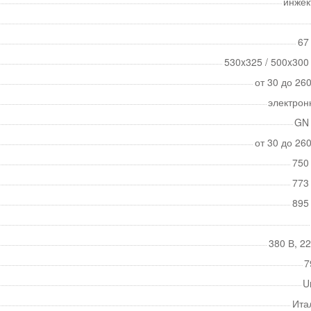
инжек
67
530x325 / 500x300
от 30 до 26
электрон
GN 
от 30 до 26
750
773
895
380 В, 2
7
U
Ита