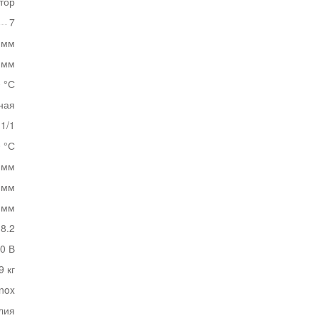
тор
7
 мм
 мм
0 °С
ная
1/1
0 °С
 мм
 мм
 мм
8.2
20 В
9 кг
nox
лия