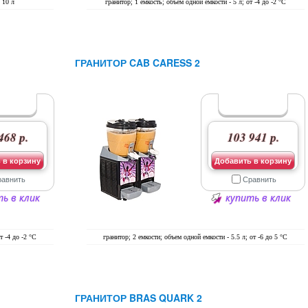
 10 л
гранитор; 1 емкость; объем одной емкости - 5 л; от -4 до -2 °C
ГРАНИТОР CAB CARESS 2
468 р.
103 941 р.
 в корзину
Добавить в корзину
равнить
Сравнить
ь в клик
купить в клик
т -4 до -2 °C
гранитор; 2 емкости; объем одной емкости - 5.5 л; от -6 до 5 °C
ГРАНИТОР BRAS QUARK 2