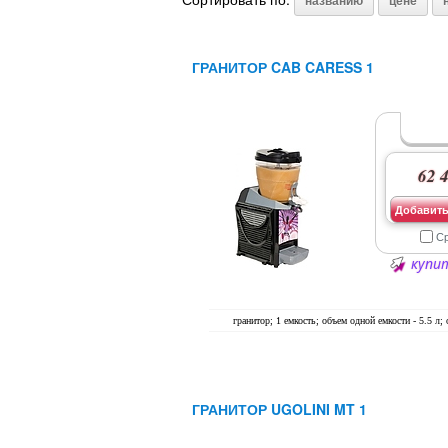
названию
цене
ГРАНИТОР CAB CARESS 1
62 4
Добавить
С
купит
гранитор; 1 емкость; объем одной емкости - 5.5 л; 
ГРАНИТОР UGOLINI MT 1