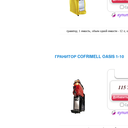
С
купит
гранитор; 1 емкость; объем одной емкости - 12 л; о
ГРАНИТОР COFRIMELL OASIS 1-10
115 
Добавить
С
купит