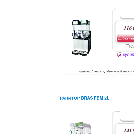
116 
Добавить
С
купит
гранитор; 2 емкости; объем одной емкости -
ГРАНИТОР BRAS FBM 2L
141 