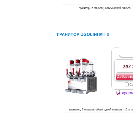
гранитор; 2 емкости; объем одной емкости -
ГРАНИТОР UGOLINI MT 3
203 
Добавить
С
купит
гранитор; 3 емкости; объем одной емкости - 10 л; о