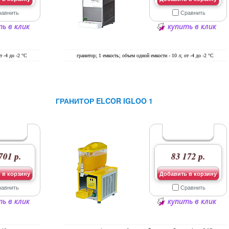
равнить
Сравнить
ь в клик
купить в клик
т -4 до -2 °C
гранитор; 1 емкость; объем одной емкости - 10 л; от -4 до -2 °C
ГРАНИТОР ELCOR IGLOO 1
701 р.
83 172 р.
 в корзину
Добавить в корзину
равнить
Сравнить
ь в клик
купить в клик