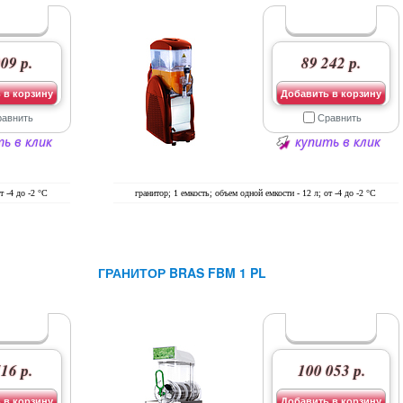
09 р.
89 242 р.
 в корзину
Добавить в корзину
равнить
Сравнить
ь в клик
купить в клик
т -4 до -2 °C
гранитор; 1 емкость; объем одной емкости - 12 л; от -4 до -2 °C
ГРАНИТОР BRAS FBM 1 PL
16 р.
100 053 р.
 в корзину
Добавить в корзину