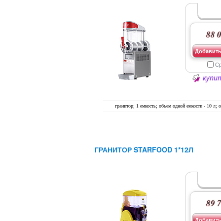
88 0
Добавить
С
купит
гранитор; 1 емкость; объем одной емкости - 10 л; о
ГРАНИТОР STARFOOD 1*12Л
89 7
Добавить