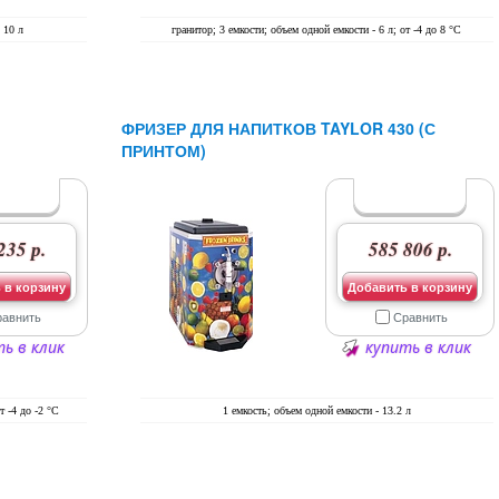
 10 л
гранитор; 3 емкости; объем одной емкости - 6 л; от -4 до 8 °C
ФРИЗЕР ДЛЯ НАПИТКОВ TAYLOR 430 (С
ПРИНТОМ)
235 р.
585 806 р.
 в корзину
Добавить в корзину
равнить
Сравнить
ь в клик
купить в клик
т -4 до -2 °C
1 емкость; объем одной емкости - 13.2 л