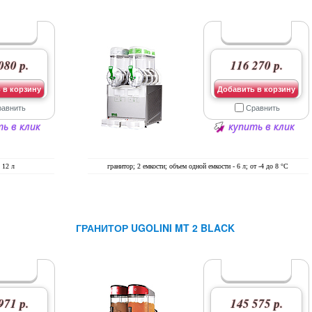
080 р.
116 270 р.
 в корзину
Добавить в корзину
равнить
Сравнить
ь в клик
купить в клик
 12 л
гранитор; 2 емкости; объем одной емкости - 6 л; от -4 до 8 °C
ГРАНИТОР UGOLINI MT 2 BLACK
971 р.
145 575 р.