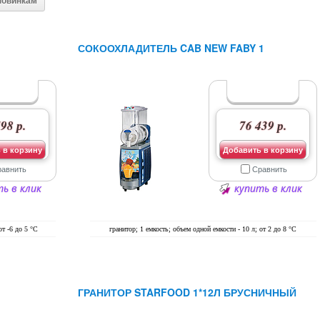
новинкам
СОКООХЛАДИТЕЛЬ CAB NEW FABY 1
98 р.
76 439 р.
 в корзину
Добавить в корзину
равнить
Сравнить
ь в клик
купить в клик
от -6 до 5 °C
гранитор; 1 емкость; объем одной емкости - 10 л; от 2 до 8 °C
ГРАНИТОР STARFOOD 1*12Л БРУСНИЧНЫЙ