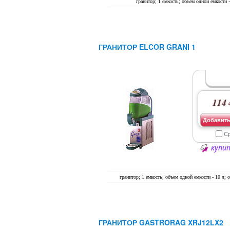
гранитор; 1 емкость; объем одной емкости -
ГРАНИТОР ELCOR GRANI 1
114 
Добавить
С
купит
гранитор; 1 емкость; объем одной емкости - 10 л; о
ГРАНИТОР GASTRORAG XRJ12LX2