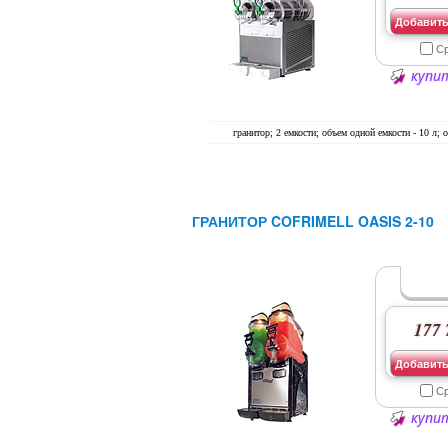
Добавить
С
купит
гранитор; 2 емкости; объем одной емкости - 10 л; о
ГРАНИТОР COFRIMELL OASIS 2-10
177 
Добавить
С
купит