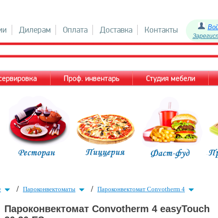
Во
ии
Дилерам
Оплата
Доставка
Контакты
Зарегис
 сервировка
Проф. инвентарь
Студия мебели
/
/
е
Пароконвектоматы
Пароконвектомат Convotherm 4
Пароконвектомат Convotherm 4 easyTouch