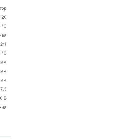
тор
20
0 °С
ная
2/1
0 °С
 мм
 мм
 мм
7.3
0 В
ния