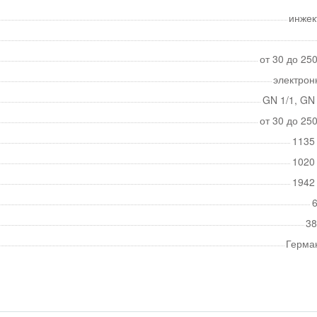
инжек
от 30 до 25
электрон
GN 1/1, GN 
от 30 до 25
1135
1020
1942
6
38
Герма