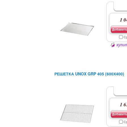
1 0
Добавить
С
купит
РЕШЕТКА UNOX GRP 405 (600Х400)
1 6
Добавить
С