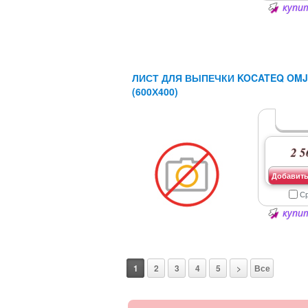
купит
ЛИСТ ДЛЯ ВЫПЕЧКИ KOCATEQ OMJ
(600Х400)
2 5
Добавить
С
купит
1
2
3
4
5
>
Все