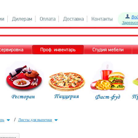
Во
ии
Дилерам
Оплата
Доставка
Контакты
Зарегис
 сервировка
Проф. инвентарь
Студия мебели
/
арь
Листы для выпечки