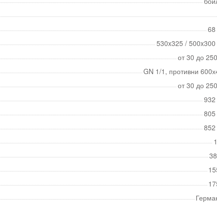
бой
68
530x325 / 500x300
от 30 до 25
GN 1/1, противни 600х
от 30 до 25
932
805
852
1
38
15
17
Герма