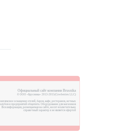
Официальный сайт компании Brusnika
© ООО «Брусника» 2013-2015(Cowberries LLC)
мплексное оснащение отелей, баров, кафе, ресторанов, ночных
клубов и предприятий общепита. Оборудование для магазинов
Вся информация, размещаемая на сайте, носит исключительно
справочный характер и не является офертой