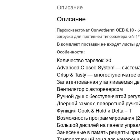
Описание
Описание
Пароконвектомат
Convotherm OEB 6.10
- 
загрузки для противней типоразмера GN 1/
В комплект поставки не входят листы д
Особенности:
Количество тарелок: 20
Advanced Closed System — система
Crisp & Tasty — многоступенчатое
Запатентованная утапливаемая дв
Вентилятор с автореверсом
Ручной душ с бесступенчатой регу
Дверной замок с поворотной ручко
Функция Cook & Hold и Delta – T
Возможность программирования (25
Большой дисплей на панели управ
Занесенные в память рецепты при
Температурный зонд для измерени