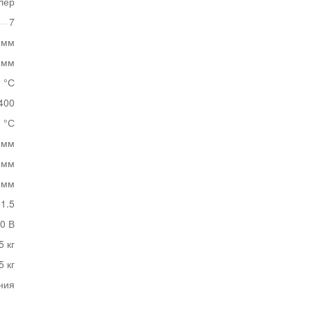
лер
7
 мм
 мм
0 °С
400
0 °С
 мм
 мм
 мм
1.5
0 В
5 кг
5 кг
ния