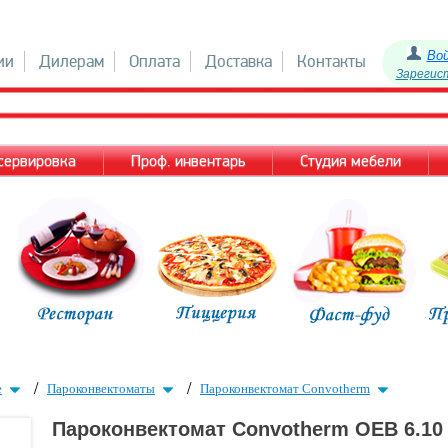
Во
ии
Дилерам
Оплата
Доставка
Контакты
Зарегис
 сервировка
Проф. инвентарь
Студия мебели
/
/
е
Пароконвектоматы
Пароконвектомат Convotherm
Пароконвектомат Convotherm OEB 6.10