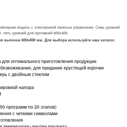
бойлерная модель с электронной панелью управления. Семь уровней
1, пять уровней для противней 600x400.
ля выпечки 600х400 мм. Для выбора используйте наш каталог.
 для оптимального приготовления продукции
 обезвоживание, для придания хрустящей корочки
ерь с двойным стеклом
лировкой напора
й
0 программ по 20 этапов)
ления с четкими символами
готовления
я температуры внутри продукта