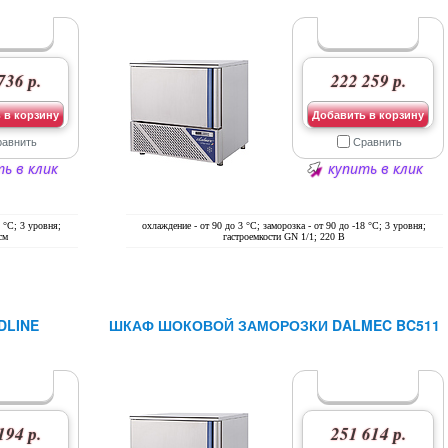
736 р.
222 259 р.
 в корзину
Добавить в корзину
равнить
Сравнить
ь в клик
купить в клик
8 °С; 3 уровня;
охлаждение - от 90 до 3 °С; заморозка - от 90 до -18 °С; 3 уровня;
см
гастроемкости GN 1/1; 220 В
DLINE
ШКАФ ШОКОВОЙ ЗАМОРОЗКИ DALMEC BC511
194 р.
251 614 р.