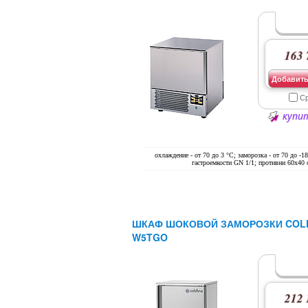
163 
Добавить
С
купит
охлаждение - от 70 до 3 °С; заморозка - от 70 до -1
гастроемкости GN 1/1; противни 60х40 
ШКАФ ШОКОВОЙ ЗАМОРОЗКИ COL
W5TGO
212 