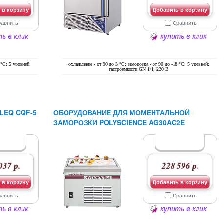
 в корзину
Добавить в корзину
равнить
Сравнить
ь в клик
купить в клик
 °С; 5 уровней;
охлаждение - от 90 до 3 °С; заморозка - от 90 до -18 °С; 5 уровней;
гастроемкости GN 1/1; 220 В
EQ CQF-5
ОБОРУДОВАНИЕ ДЛЯ МОМЕНТАЛЬНОЙ
ЗАМОРОЗКИ POLYSCIENCE AG30AC2E
037 р.
228 596 р.
 в корзину
Добавить в корзину
равнить
Сравнить
ь в клик
купить в клик