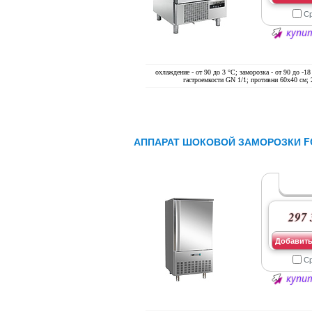
С
купит
охлаждение - от 90 до 3 °С; заморозка - от 90 до -18
гастроемкости GN 1/1; противни 60х40 см;
АППАРАТ ШОКОВОЙ ЗАМОРОЗКИ F
297 
Добавить
С
купит