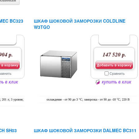
новинкам
EC BC323
ШКАФ ШОКОВОЙ ЗАМОРОЗКИ COLDLINE
W3TGO
904 р.
147 520 р.
 в корзину
Добавить в корзину
равнить
Сравнить
ь в клик
купить в клик
; 201 л; 3 уровня;
охлаждение - от 90 до 3 °С; заморозка - от 90 до -18 °С; 220 В
H SH03
ШКАФ ШОКОВОЙ ЗАМОРОЗКИ DALMEC BC311