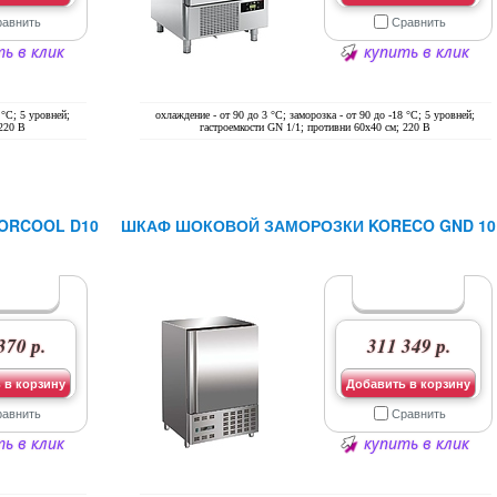
равнить
Сравнить
ь в клик
купить в клик
 °С; 5 уровней;
охлаждение - от 90 до 3 °С; заморозка - от 90 до -18 °С; 5 уровней;
 220 В
гастроемкости GN 1/1; противни 60х40 см; 220 В
ORCOOL D10
ШКАФ ШОКОВОЙ ЗАМОРОЗКИ KORECO GND 10
370 р.
311 349 р.
 в корзину
Добавить в корзину
равнить
Сравнить
ь в клик
купить в клик