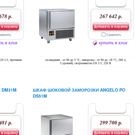
678 р.
267 642 р.
 в корзину
Добавить в корзину
равнить
Сравнить
ь в клик
купить в клик
 GN 1/1; противни
охлаждение - от 90 до 3 °С; заморозка - от 90 до -18 °С; 560 л;
5 уровней; гастроемкости GN 1/1; 220 В
 DM31M
ШКАФ ШОКОВОЙ ЗАМОРОЗКИ ANGELO PO
DS51M
481 р.
299 700 р.
 в корзину
Добавить в корзину