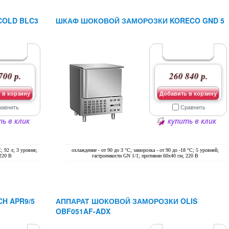
OLD BLC3
ШКАФ ШОКОВОЙ ЗАМОРОЗКИ KORECO GND 5
700 р.
260 840 р.
 в корзину
Добавить в корзину
равнить
Сравнить
ь в клик
купить в клик
С; 92 л; 3 уровня;
охлаждение - от 90 до 3 °С; заморозка - от 90 до -18 °С; 5 уровней;
 220 В
гастроемкости GN 1/1; противни 60х40 см; 220 В
H APR9/5
АППАРАТ ШОКОВОЙ ЗАМОРОЗКИ OLIS
OBF051AF-ADX