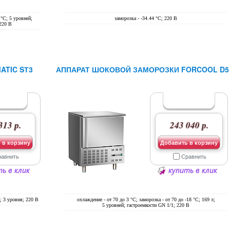
 °С; 5 уровней;
заморозка - -34.44 °С; 220 В
 220 В
TIC SТ3
АППАРАТ ШОКОВОЙ ЗАМОРОЗКИ FORCOOL D5
313 р.
243 040 р.
 в корзину
Добавить в корзину
равнить
Сравнить
ь в клик
купить в клик
С; 3 уровня; 220 В
охлаждение - от 70 до 3 °С; заморозка - от 70 до -18 °С; 169 л;
5 уровней; гастроемкости GN 1/1; 220 В