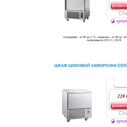
Добавить
С
купит
охлаждение - от 90 до 3 °С; заморозка - от 90 до -18
гастроемкости GN 1/1; 220 В
ШКАФ ШОКОВОЙ ЗАМОРОЗКИ COOL
228 
Добавить
С
купит