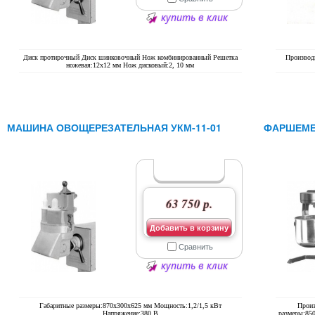
купить в клик
Диск протирочный Диск шинковочный Нож комбинированный Решетка
Производ
ножевая:12х12 мм Нож дисковый:2, 10 мм
МАШИНА ОВОЩЕРЕЗАТЕЛЬНАЯ УКМ-11-01
ФАРШЕМЕ
63 750 р.
Добавить в корзину
Сравнить
купить в клик
Габаритные размеры:870х300х625 мм Мощность:1,2/1,5 кВт
Произ
Напряжение:380 В
размеры:85