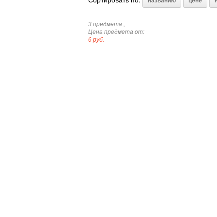
названию
цене
3 предмета ,
Цена предмета от:
6 руб.