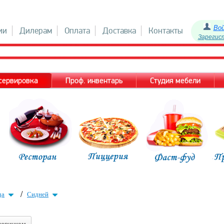
Во
ии
Дилерам
Оплата
Доставка
Контакты
Зарегис
 сервировка
Проф. инвентарь
Студия мебели
/
да
Сидней