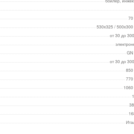
бойлер, инжек
70
530x325 / 500x300
от 30 до 30
электрон
GN 
от 30 до 30
850
770
1060
1
38
16
Ита