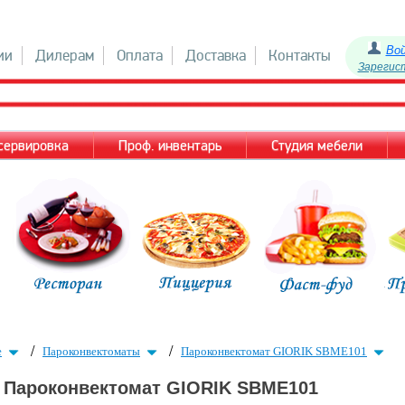
Во
ии
Дилерам
Оплата
Доставка
Контакты
Зарегис
 сервировка
Проф. инвентарь
Студия мебели
/
/
е
Пароконвектоматы
Пароконвектомат GIORIK SBME101
Пароконвектомат GIORIK SBME101