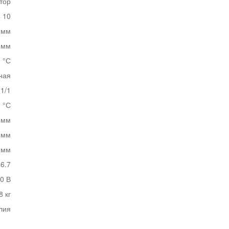
тор
10
 мм
 мм
0 °С
ная
1/1
0 °С
 мм
 мм
 мм
6.7
0 В
8 кг
лия