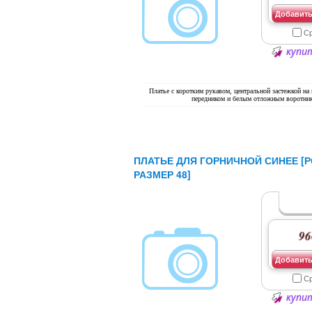
Добавить
С
купит
Платье с коротким рукавом, центральной застежкой на
передником и белым отложным воротни
ПЛАТЬЕ ДЛЯ ГОРНИЧНОЙ СИНЕЕ [Р
РАЗМЕР 48]
96
Добавить
С
купит