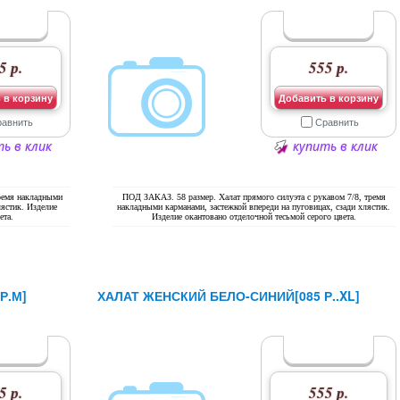
5 р.
555 р.
 в корзину
Добавить в корзину
равнить
Сравнить
ь в клик
купить в клик
тремя накладными
ПОД ЗАКАЗ. 58 размер. Халат прямого силуэта с рукавом 7/8, тремя
лястик. Изделие
накладными карманами, застежкой впереди на пуговицах, сзади хлястик.
ета.
Изделие окантовано отделочной тесьмой серого цвета.
Р.М]
ХАЛАТ ЖЕНСКИЙ БЕЛО-СИНИЙ[085 Р..XL]
5 р.
555 р.