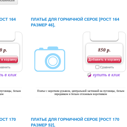
новинкам
ОСТ 164
ПЛАТЬЕ ДЛЯ ГОРНИЧНОЙ СЕРОЕ [РОСТ 164
РАЗМЕР 46],
0 р.
850 р.
 в корзину
Добавить в корзину
равнить
Сравнить
ь в клик
купить в клик
 пуговицы, белым
Платье с коротким рукавом, центральной застежкой на пуговицы, белым
ком
передником и белым отложным воротником
ОСТ 170
ПЛАТЬЕ ДЛЯ ГОРНИЧНОЙ СЕРОЕ [РОСТ 170
РАЗМЕР 52],