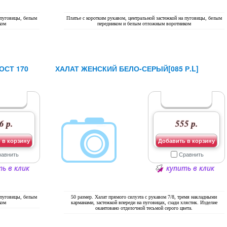
 пуговицы, белым
Платье с коротким рукавом, центральной застежкой на пуговицы, белым
ком
передником и белым отложным воротником
ОСТ 170
ХАЛАТ ЖЕНСКИЙ БЕЛО-СЕРЫЙ[085 Р.L]
6 р.
555 р.
 в корзину
Добавить в корзину
равнить
Сравнить
ь в клик
купить в клик
 пуговицы, белым
50 размер. Халат прямого силуэта с рукавом 7/8, тремя накладными
ком
карманами, застежкой впереди на пуговицах, сзади хлястик. Изделие
окантовано отделочной тесьмой серого цвета.