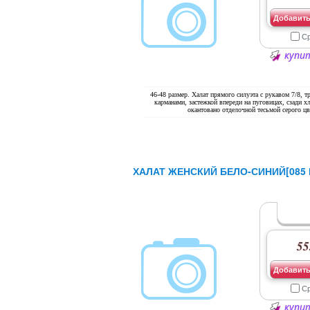
Добавить
С
купит
46-48 размер. Халат прямого силуэта с рукавом 7/8, 
карманами, застежкой впереди на пуговицах, сзади х
окантовано отделочной тесьмой серого цв
ХАЛАТ ЖЕНСКИЙ БЕЛО-СИНИЙ[085 Р
55
Добавить
С
купит