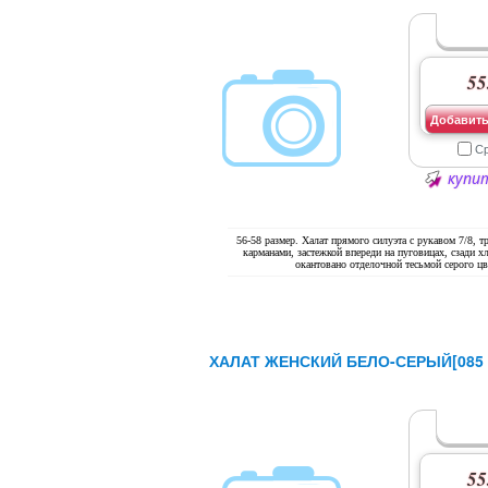
55
Добавить
С
купит
56-58 размер. Халат прямого силуэта с рукавом 7/8, 
карманами, застежкой впереди на пуговицах, сзади х
окантовано отделочной тесьмой серого цв
ХАЛАТ ЖЕНСКИЙ БЕЛО-СЕРЫЙ[085 
55