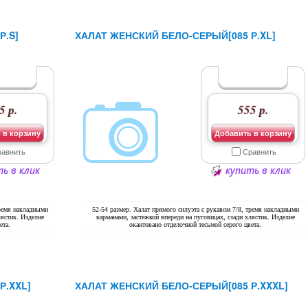
Р.S]
ХАЛАТ ЖЕНСКИЙ БЕЛО-СЕРЫЙ[085 Р.XL]
5 р.
555 р.
 в корзину
Добавить в корзину
равнить
Сравнить
ь в клик
купить в клик
тремя накладными
52-54 размер. Халат прямого силуэта с рукавом 7/8, тремя накладными
лястик. Изделие
карманами, застежкой впереди на пуговицах, сзади хлястик. Изделие
ета.
окантовано отделочной тесьмой серого цвета.
Р.XXL]
ХАЛАТ ЖЕНСКИЙ БЕЛО-СЕРЫЙ[085 Р.XXXL]