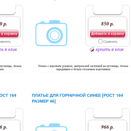
0 р.
850 р.
 в корзину
Добавить в корзину
равнить
Сравнить
ь в клик
купить в клик
 пуговицы, белым
Платье с коротким рукавом, центральной застежкой на пуговицы, белым
ком
передником и белым отложным воротником
ОСТ 164
ПЛАТЬЕ ДЛЯ ГОРНИЧНОЙ СИНЕЕ [РОСТ 164
РАЗМЕР 46]
6 р.
966 р.