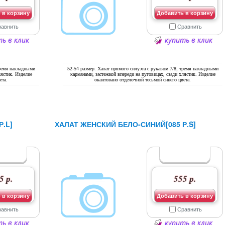
 в корзину
Добавить в корзину
равнить
Сравнить
ь в клик
купить в клик
тремя накладными
52-54 размер. Халат прямого силуэта с рукавом 7/8, тремя накладными
лястик. Изделие
карманами, застежкой впереди на пуговицах, сзади хлястик. Изделие
ета.
окантовано отделочной тесьмой синего цвета.
.L]
ХАЛАТ ЖЕНСКИЙ БЕЛО-СИНИЙ[085 Р.S]
5 р.
555 р.
 в корзину
Добавить в корзину
равнить
Сравнить
ь в клик
купить в клик