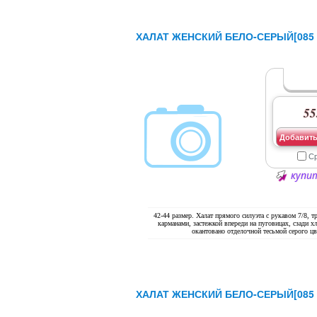
ХАЛАТ ЖЕНСКИЙ БЕЛО-СЕРЫЙ[085 
55
Добавить
С
купит
42-44 размер. Халат прямого силуэта с рукавом 7/8, 
карманами, застежкой впереди на пуговицах, сзади х
окантовано отделочной тесьмой серого цв
ХАЛАТ ЖЕНСКИЙ БЕЛО-СЕРЫЙ[085 