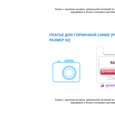
Платье с коротким рукавом, центральной застежкой на
передником и белым отложным воротни
ПЛАТЬЕ ДЛЯ ГОРНИЧНОЙ СИНЕЕ [Р
РАЗМЕР 52]
96
Добавить
С
купит
Платье с коротким рукавом, центральной застежкой на
передником и белым отложным воротни