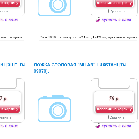
 в корзину
Добавить в корзину
равнить
Сравнить
ь в клик
купить в клик
альная полировка
Сталь 18/10,толщина ручки H=2,1 mm, L=128 мм, зеркальная полировка
HL[3ШТ. DJ-
ЛОЖКА СТОЛОВАЯ ''MILAN'' LUXSTAHL[DJ-
09070],
7 р.
70 р.
 в корзину
Добавить в корзину
равнить
Сравнить
ь в клик
купить в клик