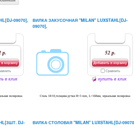
новинкам
L[DJ-09070],
ВИЛКА ЗАКУСОЧНАЯ ''MILAN'' LUXSTAHL[DJ-
09070],
 р.
52 р.
 в корзину
Добавить в корзину
равнить
Сравнить
ь в клик
купить в клик
альная полировка
Сталь 18/10,толщина ручки H=3 mm, L=168мм, зеркальная полировка
HL[3ШТ. DJ-
ВИЛКА СТОЛОВАЯ ''MILAN'' LUXSTAHL[DJ-09070