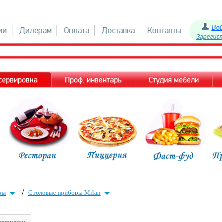
Во
ии
Дилерам
Оплата
Доставка
Контакты
Зарегис
 сервировка
Проф. инвентарь
Студия мебели
/
ры
Столовые приборы Milan