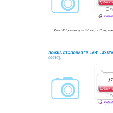
Добавить
С
купит
Сталь 18/10,толщина ручки H=3 mm, L=167 мм, зерк
ЛОЖКА СТОЛОВАЯ ''MILAN'' LUXSTA
09070],
17
Добавить
С
купит