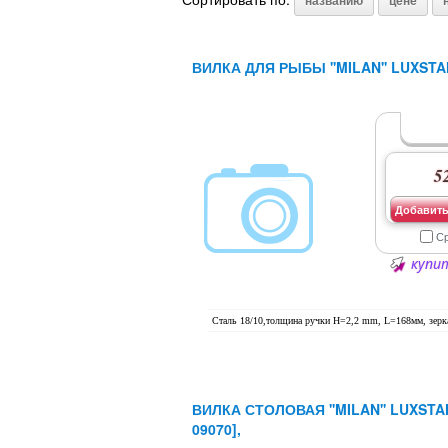
названию
цене
ВИЛКА ДЛЯ РЫБЫ ''MILAN'' LUXSTAH
52
Добавить
С
купит
Сталь 18/10,толщина ручки H=2,2 mm, L=168мм, зерк
ВИЛКА СТОЛОВАЯ ''MILAN'' LUXSTA
09070],