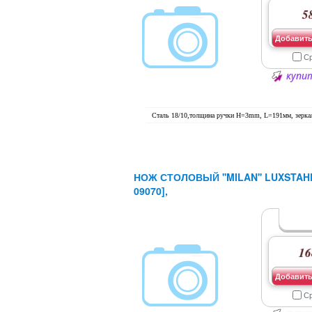
58
Добавить
С
купит
Сталь 18/10,толщина ручки H=3mm, L=191мм, зерка
НОЖ СТОЛОВЫЙ ''MILAN'' LUXSTAHL
09070],
16
Добавить
С