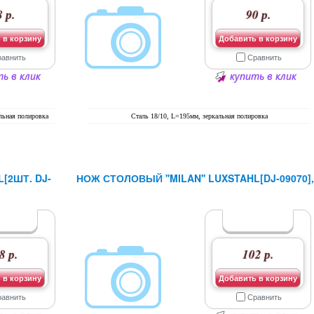
 р.
90 р.
 в корзину
Добавить в корзину
равнить
Сравнить
ь в клик
купить в клик
льная полировка
Сталь 18/10, L=195мм, зеркальная полировка
[2ШТ. DJ-
НОЖ СТОЛОВЫЙ ''MILAN'' LUXSTAHL[DJ-09070],
8 р.
102 р.
 в корзину
Добавить в корзину
равнить
Сравнить