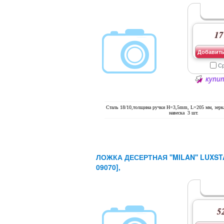
17
Добавить
С
купит
Сталь 18/10,толщина ручки H=3,5mm, L=205 мм, зерк
навеска 3 шт.
ЛОЖКА ДЕСЕРТНАЯ ''MILAN'' LUXST
09070],
52