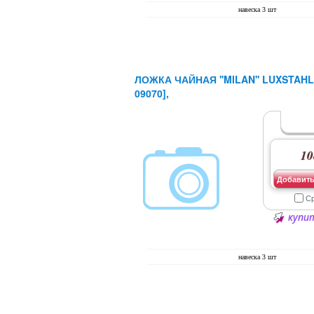
навеска 3 шт
ЛОЖКА ЧАЙНАЯ ''MILAN'' LUXSTAHL
09070],
10
Добавить
С
купит
навеска 3 шт