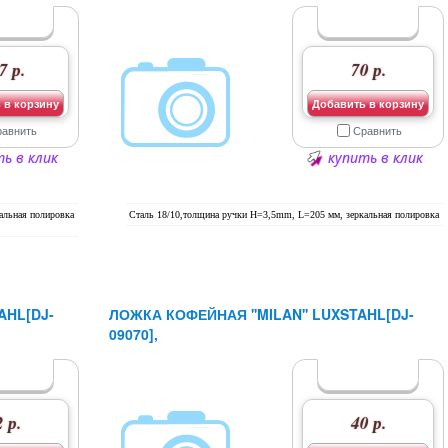
7 р.
70 р.
 в корзину
Добавить в корзину
равнить
Сравнить
ь в клик
купить в клик
альная полировка
Сталь 18/10,толщина ручки H=3,5mm, L=205 мм, зеркальная полировка
AHL[DJ-
ЛОЖКА КОФЕЙНАЯ ''MILAN'' LUXSTAHL[DJ-
09070],
 р.
40 р.