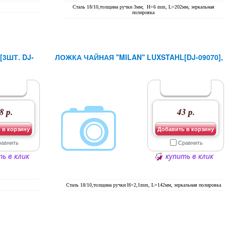
Сталь 18/10,толщина ручки 3мм; H=6 mm, L=202мм, зеркальная
полировка
[3ШТ. DJ-
ЛОЖКА ЧАЙНАЯ ''MILAN'' LUXSTAHL[DJ-09070],
8 р.
43 р.
 в корзину
Добавить в корзину
равнить
Сравнить
ь в клик
купить в клик
Сталь 18/10,толщина ручки H=2,1mm, L=142мм, зеркальная полировка