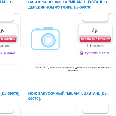
TAHL В
НАБОР 24 ПРЕДМЕТА ''MILAN'' LUXSTAHL В
ДЕРЕВЯННОМ ФУТЛЯРЕ[DJ-09070]_,
 р.
1 р.
 в корзину
Добавить в корзину
равнить
Сравнить
ь в клик
купить в клик
Сталь 18/10, зеркальная полировка, деревянная шкатулка с овальным
окошком.
DJ-09070],
НОЖ ЗАКУСОЧНЫЙ ''MILAN'' LUXSTAHL[DJ-
09070],