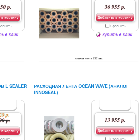
50 р.
36 955 р.
 в корзину
Добавить в корзину
равнить
Сравнить
ь в клик
купить в клик
липкая лента 252 шт.
В L SEALER
РАСХОДНАЯ ЛЕНТА OCEAN WAVE (АНАЛОГ
INNOSEAL)
20 р.
13 955 р.
00 р.
Добавить в корзину
 в корзину
равнить
Сравнить