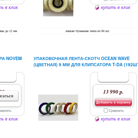
ь в клик
купить в клик
ины до 12 мм
липкая+бумажная лента по 84 шт.
РА NOVEM
УПАКОВОЧНАЯ ЛЕНТА-СКОТЧ OCEAN WAVE
(ЦВЕТНАЯ) 9 ММ ДЛЯ КЛИПСАТОРА T-DA (192Ш
00 р.
13 990 р.
саться
Добавить в корзину
равнить
Сравнить
ь в клик
купить в клик