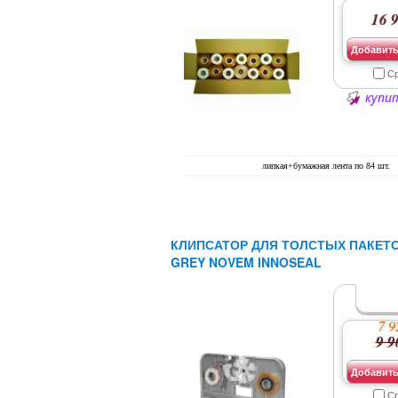
16 9
Добавить
С
купит
липкая+бумажная лента по 84 шт.
КЛИПСАТОР ДЛЯ ТОЛСТЫХ ПАКЕТО
GREY NOVEM INNOSEAL
7 9
9 9
Добавить
С