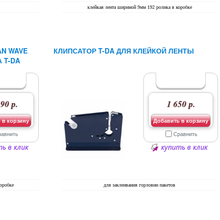
клейкая лента шириной 9мм 192 ролика в коробке
AN WAVE
КЛИПСАТОР T-DA ДЛЯ КЛЕЙКОЙ ЛЕНТЫ
 T-DA
90 р.
1 650 р.
 в корзину
Добавить в корзину
равнить
Сравнить
ь в клик
купить в клик
коробке
для заклеивания горловин пакетов