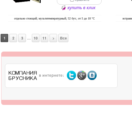
купить в клик
отдельно стоящий; мультитемпературный; 52 бут.; от 5 до 18 °C
встраи
...
1
2
3
10
11
>
Все
О компании