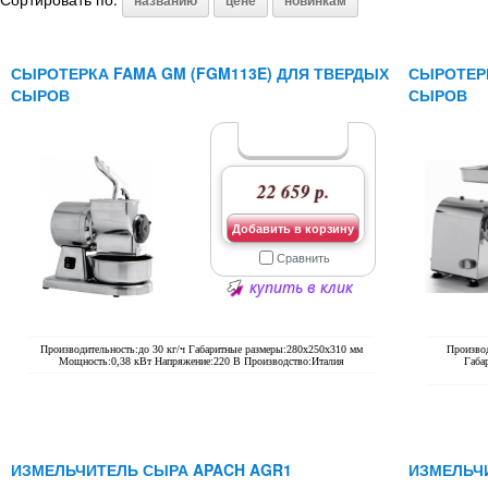
названию
цене
новинкам
СЫРОТЕРКА FAMA GM (FGM113E) ДЛЯ ТВЕРДЫХ
СЫРОТЕРК
СЫРОВ
СЫРОВ
22 659 р.
Добавить в корзину
Сравнить
купить в клик
Производительность:до 30 кг/ч Габаритные размеры:280х250х310 мм
Производ
Мощность:0,38 кВт Напряжение:220 В Производство:Италия
Габа
ИЗМЕЛЬЧИТЕЛЬ СЫРА APACH AGR1
ИЗМЕЛЬЧИ