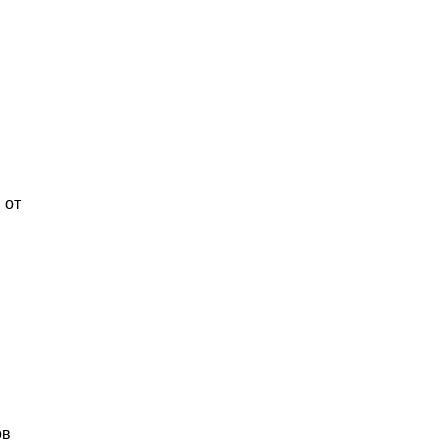
 от
ов