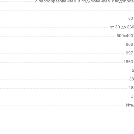
с парообразованием и подключением к водопров
80
от 30 до 26
600х400
866
997
1863
2
38
18
U
Ита