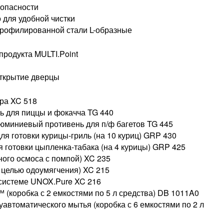
зопасности
 для удобной чистки
рофилированной стали L-образные
продукта MULTI.Point
открытие дверцы
ра XC 518
 для пиццы и фокачча TG 440
миниевый противень для п/ф багетов TG 445
я готовки курицы-гриль (на 10 куриц) GRP 430
 готовки цыпленка-табака (на 4 курицы) GRP 425
ого осмоса с помпой) XC 235
 целью одоумягчения) XC 215
 системе UNOX.Pure XC 216
(коробка с 2 емкостями по 5 л средства) DB 1011A0
автоматического мытья (коробка с 6 емкостями по 2 л