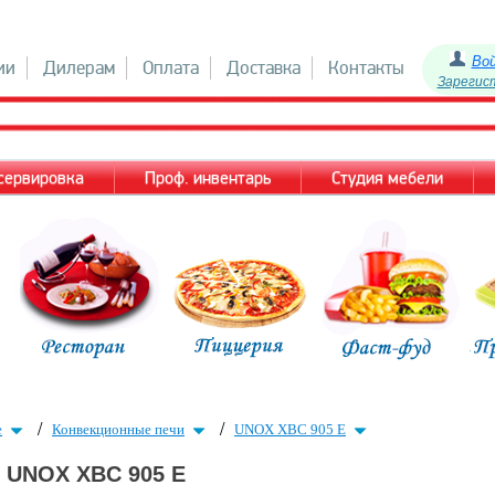
Во
ии
Дилерам
Оплата
Доставка
Контакты
Зарегис
 сервировка
Проф. инвентарь
Студия мебели
/
/
е
Конвекционные печи
UNOX XBC 905 E
UNOX XBC 905 E