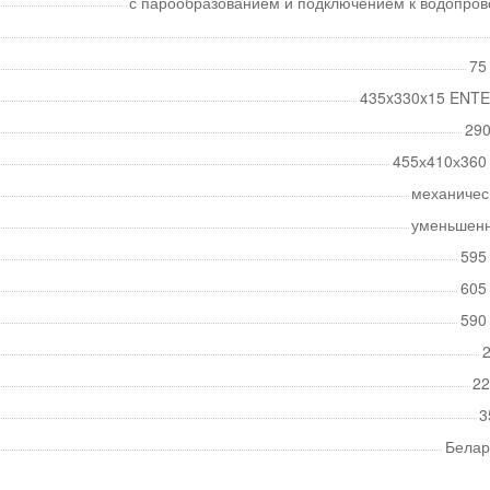
с парообразованием и подключением к водопров
75
435x330x15 ENT
290
455х410х360
механичес
уменьшен
595
605
590
2
22
3
Белар