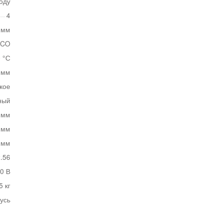
оду
4
 мм
ECO
 °С
 мм
кое
ный
 мм
 мм
 мм
.56
0 В
5 кг
усь