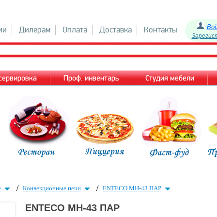
Во
ии
Дилерам
Оплата
Доставка
Контакты
Зарегис
 сервировка
Проф. инвентарь
Студия мебели
/
/
е
Конвекционные печи
ENTECO МН-43 ПАР
ENTECO МН-43 ПАР