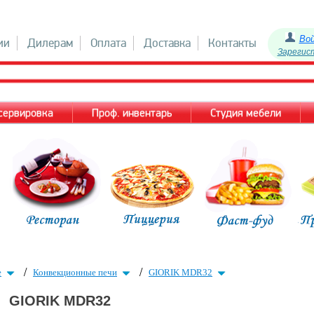
Во
ии
Дилерам
Оплата
Доставка
Контакты
Зарегис
 сервировка
Проф. инвентарь
Студия мебели
/
/
е
Конвекционные печи
GIORIK MDR32
GIORIK MDR32