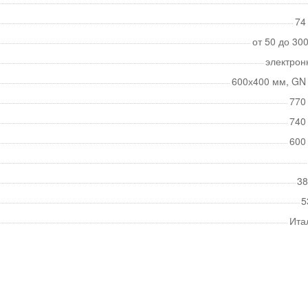
74
от 50 до 30
электрон
600х400 мм, GN 
770
740
600
38
5
Ита