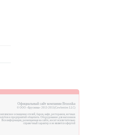
Официальный сайт компании Brusnika
© ООО «Брусника» 2013-2015(Cowberries LLC)
мплексное оснащение отелей, баров, кафе, ресторанов, ночных
клубов и предприятий общепита. Оборудование для магазинов
Вся информация, размещаемая на сайте, носит исключительно
справочный характер и не является офертой