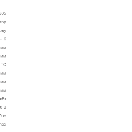
605
тор
оду
6
 мм
 мм
0 °С
 мм
 мм
 мм
 кВт
0 В
9 кг
nox