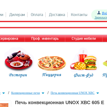
Во
ии
Дилерам
Оплата
Доставка
Контакты
Зарегис
 сервировка
Проф. инвентарь
Студия мебели
/
/
е
Конвекционные печи
Печь конвекционная UNOX XBC
Печь конвекционная UNOX XBC 605 Е