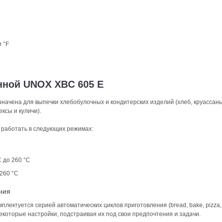
 °F
нной UNOX XBC 605 Е
ачена для выпечки хлебобулочных и кондитерских изделий (хлеб, круассаны
ексы и куличи).
работать в следующих режимах:
С до 260 °С
 260 °С
ния
лектуется серией автоматических циклов приготовления (bread, bake, pizza, 
 некоторые настройки, подстраивая их под свои предпочтения и задачи.