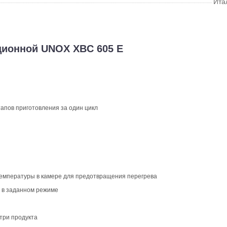
Ита
ционной UNOX XBC 605 Е
тапов приготовления за один цикл
температуры в камере для предотвращения перегрева
 в заданном режиме
три продукта