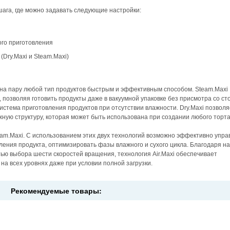
ага, где можно задавать следующие настройки:
ого приготовления
(Dry.Maxi и Steam.Maxi)
 на пару любой тип продуктов быстрым и эффективным способом. Steam.Maxi
, позволяя готовить продукты даже в вакуумной упаковке без присмотра со ст
истема приготовления продуктов при отсутствии влажности. Dry.Maxi позволя
жную структуру, которая может быть использована при создании любого торта
am.Maxi. С использованием этих двух технологий возможно эффективно упра
ления продукта, оптимизировать фазы влажного и сухого цикла. Благодаря н
ью выбора шести скоростей вращения, технология Air.Maxi обеспечивает
на всех уровнях даже при условии полной загрузки.
Рекомендуемые товары: