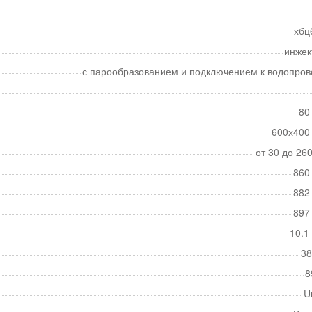
хбц
инжек
с парообразованием и подключением к водопров
80
600х400
от 30 до 26
860
882
897
10.1
38
8
U