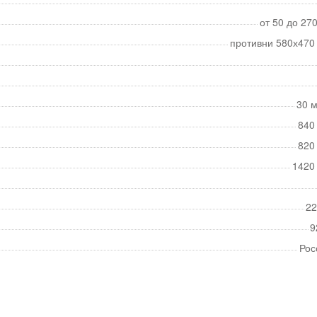
от 50 до 27
противни 580х470
30 м
840
820
1420
22
9
Рос