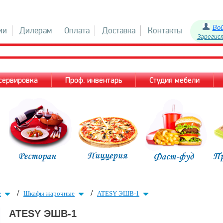
Во
ии
Дилерам
Оплата
Доставка
Контакты
Зарегис
 сервировка
Проф. инвентарь
Студия мебели
/
/
е
Шкафы жарочные
ATESY ЭШВ-1
ATESY ЭШВ-1