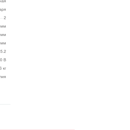
ная
аря
2
 мм
 мм
 мм
5.2
0 В
6 кг
лия