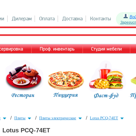
Во
ии
Дилерам
Оплата
Доставка
Контакты
Зарегис
 сервировка
Проф. инвентарь
Студия мебели
/
/
/
е
Плиты
Плиты электрические
Lotus PCQ-74ET
Lotus PCQ-74ET