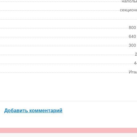
наполь
секцион
800
640
300
2
4
Ита
Добавить комментарий