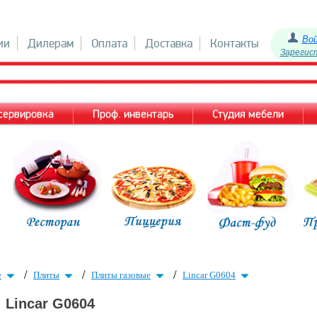
Во
ии
Дилерам
Оплата
Доставка
Контакты
Зарегис
 сервировка
Проф. инвентарь
Студия мебели
/
/
/
е
Плиты
Плиты газовые
Lincar G0604
Lincar G0604