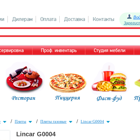
Во
ии
Дилерам
Оплата
Доставка
Контакты
Зарегис
 сервировка
Проф. инвентарь
Студия мебели
/
/
/
е
Плиты
Плиты газовые
Lincar G0004
Lincar G0004