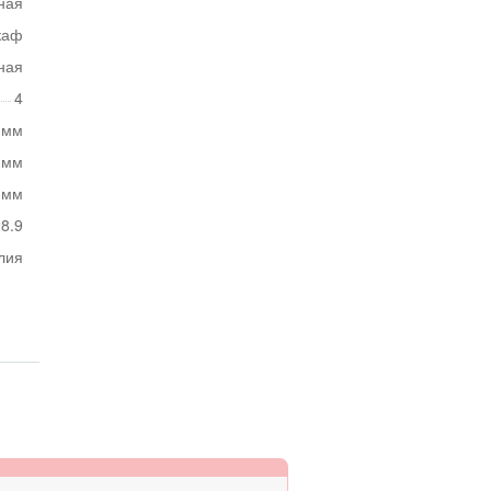
ная
каф
ная
4
 мм
 мм
 мм
8.9
лия