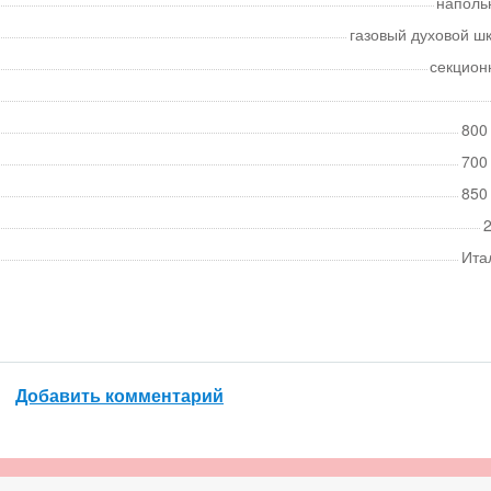
наполь
газовый духовой ш
секцион
800
700
850
2
Ита
Добавить комментарий