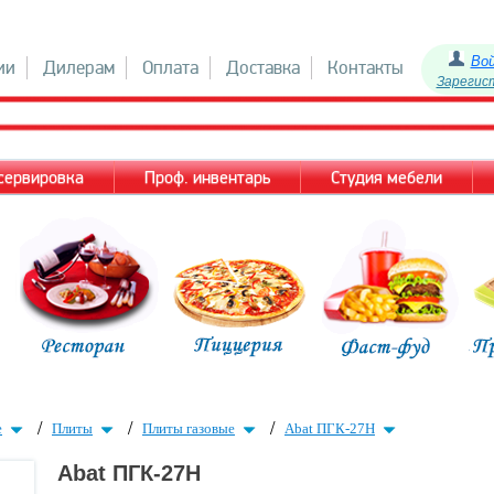
Во
ии
Дилерам
Оплата
Доставка
Контакты
Зарегис
 сервировка
Проф. инвентарь
Студия мебели
/
/
/
е
Плиты
Плиты газовые
Abat ПГК-27Н
Abat ПГК-27Н